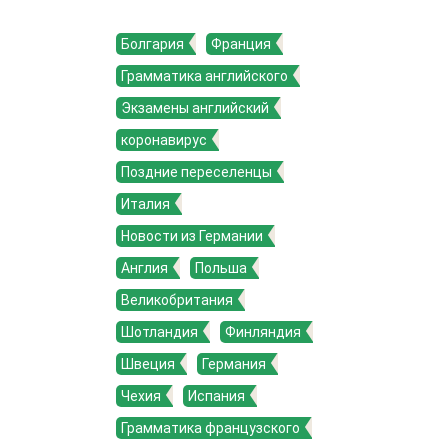
Болгария
Франция
Грамматика английского
Экзамены английский
коронавирус
Поздние переселенцы
Италия
Новости из Германии
Англия
Польша
Великобритания
Шотландия
Финляндия
Швеция
Германия
Чехия
Испания
Грамматика французского