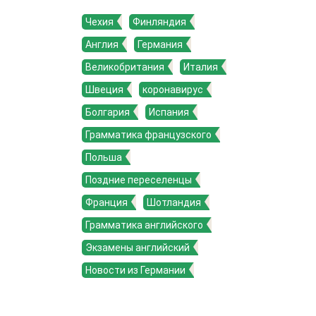
Чехия
Финляндия
Англия
Германия
Великобритания
Италия
Швеция
коронавирус
Болгария
Испания
Грамматика французского
Польша
Поздние переселенцы
Франция
Шотландия
Грамматика английского
Экзамены английский
Новости из Германии