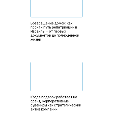
Возвращение домой: как
пройти путь репатриации в
Израиль — от первых
документов до полноценной
жизни
Подробнее
Когда подарок работает на
бренд: корпоративные
сувениры как стратегический
актив компании