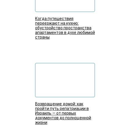
Когда путешествия
переезжают на кухню:
обустройство пространства
апартаментов в духе любимой
страны
Подробнее
Возвращение домой: как
пройти путь репатриации в
Израиль — от первых
документов до полноценной
жизни