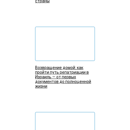
страны
Подробнее
Возвращение домой: как
пройти путь репатриации в
Израиль — от первых
документов до полноценной
жизни
Подробнее