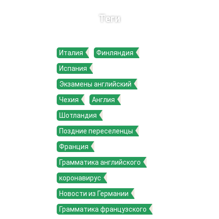
Теги
Италия
Финляндия
Испания
Экзамены английский
Чехия
Англия
Шотландия
Поздние переселенцы
Франция
Грамматика английского
коронавирус
Новости из Германии
Грамматика французского