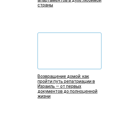
апартаментов в духе любимой
страны
Подробнее
Возвращение домой: как
пройти путь репатриации в
Израиль — от первых
документов до полноценной
жизни
Подробнее