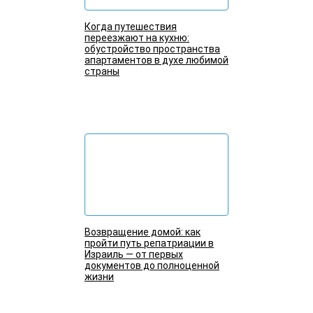
Когда путешествия
переезжают на кухню:
обустройство пространства
апартаментов в духе любимой
страны
Подробнее
Возвращение домой: как
пройти путь репатриации в
Израиль — от первых
документов до полноценной
жизни
Подробнее