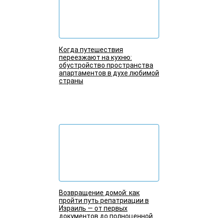
Когда путешествия
переезжают на кухню:
обустройство пространства
апартаментов в духе любимой
страны
Подробнее
Возвращение домой: как
пройти путь репатриации в
Израиль — от первых
документов до полноценной