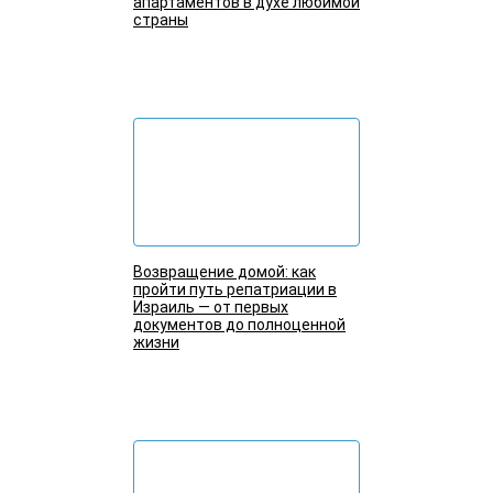
апартаментов в духе любимой
страны
Подробнее
Возвращение домой: как
пройти путь репатриации в
Израиль — от первых
документов до полноценной
жизни
Подробнее