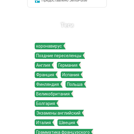
Предоставлено SendPulse
Теги
коронавирус
Поздние переселенцы
Англия
Германия
Франция
Испания
Финляндия
Польша
Великобритания
Болгария
Экзамены английский
Италия
Швеция
Грамматика французского