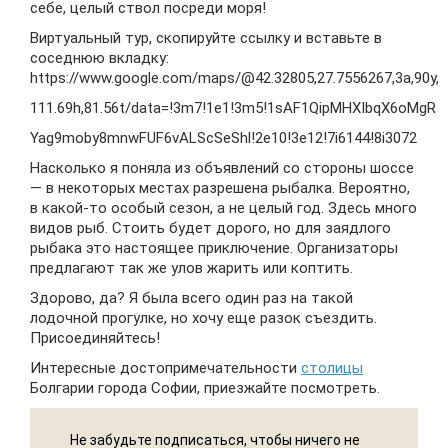
себе, целый ствол посреди моря!
Виртуальный тур, скопируйте ссылку и вставьте в
соседнюю вкладку:
https://www.google.com/maps/@42.32805,27.7556267,3a,90y,
111.69h,81.56t/data=!3m7!1e1!3m5!1sAF1QipMHXIbqX6oMgR
Yag9moby8mnwFUF6vALScSeShl!2e10!3e12!7i6144!8i3072
Насколько я поняла из объявлений со стороны шоссе
— в некоторых местах разрешена рыбалка. Вероятно,
в какой-то особый сезон, а не целый год. Здесь много
видов рыб. Стоить будет дорого, но для заядлого
рыбака это настоящее приключение. Организаторы
предлагают так же улов жарить или коптить.
Здорово, да? Я была всего один раз на такой
лодочной прогулке, но хочу еще разок съездить.
Присоединяйтесь!
Интересные достопримечательности
столицы
Болгарии города Софии, приезжайте посмотреть.
Не забудьте подписаться, чтобы ничего не