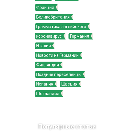
Франция
Великобритания
Грамматика английского
коронавирус
Германия
Италия
Новости из Германии
Финляндия
Поздние переселенцы
Испания
Швеция
Шотландия
Популярные статьи