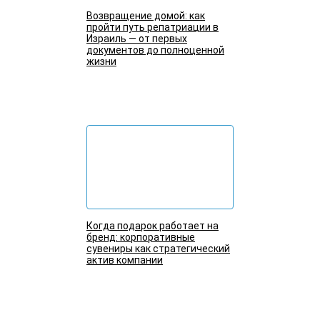
Возвращение домой: как
пройти путь репатриации в
Израиль — от первых
документов до полноценной
жизни
Подробнее
Когда подарок работает на
бренд: корпоративные
сувениры как стратегический
актив компании
Подробнее