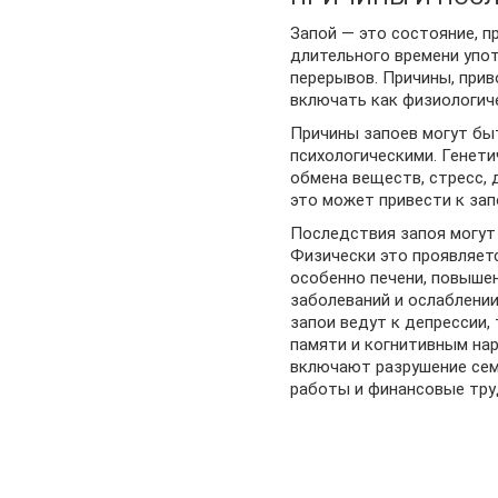
Запой — это состояние, п
длительного времени упо
перерывов. Причины, прив
включать как физиологиче
Причины запоев могут быт
психологическими. Генет
обмена веществ, стресс, 
это может привести к зап
Последствия запоя могут
Физически это проявляетс
особенно печени, повыше
заболеваний и ослаблени
запои ведут к депрессии,
памяти и когнитивным на
включают разрушение сем
работы и финансовые тру