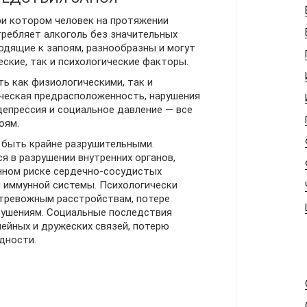
ри котором человек на протяжении
требляет алкоголь без значительных
одящие к запоям, разнообразны и могут
ские, так и психологические факторы.
ь как физиологическими, так и
ическая предрасположенность, нарушения
депрессия и социальное давление — все
оям.
 быть крайне разрушительными.
я в разрушении внутренних органов,
нном риске сердечно-сосудистых
и иммунной системы. Психологически
 тревожным расстройствам, потере
рушениям. Социальные последствия
ейных и дружеских связей, потерю
дности.