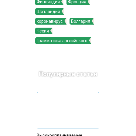
Финляндия
Франция
Шотландия
коронавирус
Болгария
Чехия
Грамматика английского
Популярные статьи
Высокооплачиваемые