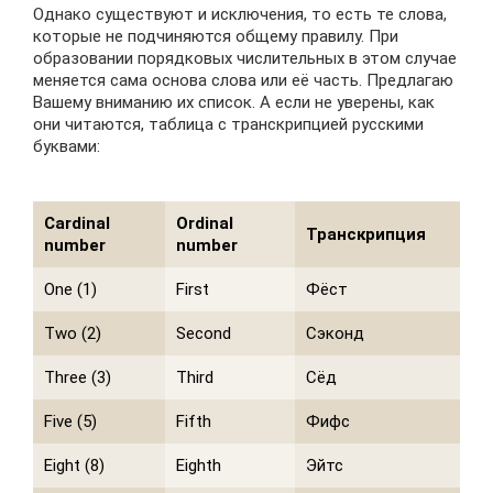
Однако существуют и исключения, то есть те слова,
которые не подчиняются общему правилу. При
образовании порядковых числительных в этом случае
меняется сама основа слова или её часть. Предлагаю
Вашему вниманию их список. А если не уверены, как
они читаются, таблица с транскрипцией русскими
буквами:
Cardinal
Ordinal
Транскрипция
number
number
One (1)
First
Фёст
Two (2)
Second
Сэконд
Three (3)
Third
Сёд
Five (5)
Fifth
Фифс
Eight (8)
Eighth
Эйтс