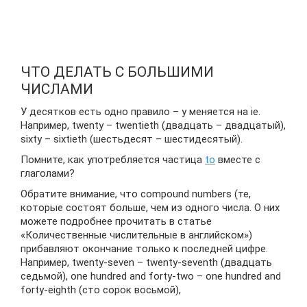
ЧТО ДЕЛАТЬ С БОЛЬШИМИ
ЧИСЛАМИ
У десятков есть одно правило – y меняется на ie.
Например, twenty – twentieth (двадцать – двадцатый),
sixty – sixtieth (шестьдесят – шестидесятый).
Помните, как употребляется частица
to
вместе с
глаголами?
Обратите внимание, что compound numbers (те,
которые состоят больше, чем из одного числа. О них
можете подробнее прочитать в статье
«Количественные числительные в английском»)
прибавляют окончание только к последней цифре.
Например, twenty-seven – twenty-seventh (двадцать
седьмой), one hundred and forty-two – one hundred and
forty-eighth (сто сорок восьмой),