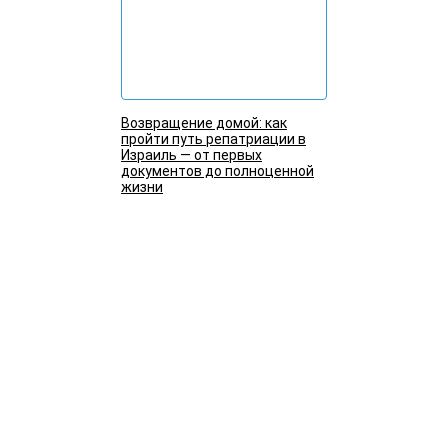
Возвращение домой: как
пройти путь репатриации в
Израиль — от первых
документов до полноценной
жизни
Подробнее