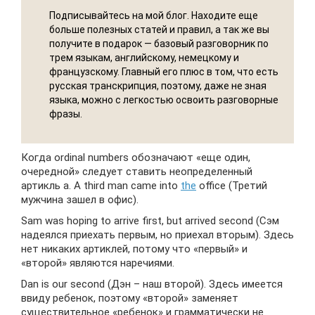
Подписывайтесь на мой блог. Находите еще
больше полезных статей и правил, а так же вы
получите в подарок — базовый разговорник по
трем языкам, английскому, немецкому и
французскому. Главный его плюс в том, что есть
русская транскрипция, поэтому, даже не зная
языка, можно с легкостью освоить разговорные
фразы.
Когда ordinal numbers обозначают «еще один,
очередной» следует ставить неопределенный
артикль a. A third man came into
the
office (Третий
мужчина зашел в офис).
Sam was hoping to arrive first, but arrived second (Сэм
надеялся приехать первым, но приехал вторым). Здесь
нет никаких артиклей, потому что «первый» и
«второй» являются наречиями.
Dan is our second (Дэн – наш второй). Здесь имеется
ввиду ребенок, поэтому «второй» заменяет
существительное «ребенок» и грамматически не