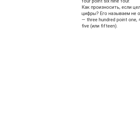
four point six nine four.
Как произносить, если це
цифры? Его называем не о
— three hundred point one, 
five (или fifteen).