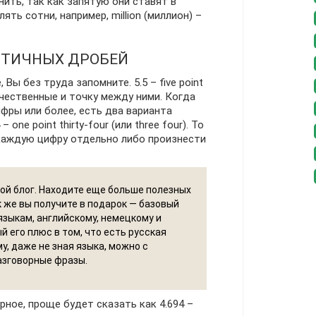
ить, так как запятую они ставят в
ять сотни, например, million (миллион) –
ЯТИЧНЫХ ДРОБЕЙ
Вы без труда запомните. 5.5 – five point
ичественные и точку между ними. Когда
фры или более, есть два варианта
– one point thirty-four (или three four). То
каждую цифру отдельно либо произнести
ой блог. Находите еще больше полезных
ак же вы получите в подарок — базовый
языкам, английскому, немецкому и
й его плюс в том, что есть русская
у, даже не зная языка, можно с
азговорные фразы.
рное, проще будет сказать как 4.694 –