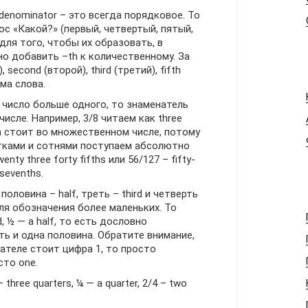
denominator – это всегда порядковое. То
с «Какой?» (первый, четвертый, пятый,
для того, чтобы их образовать, в
о добавить –th к количественному. За
 second (второй), third (третий), fifth
ма слова.
 число больше одного, то знаменатель
исле. Например, 3/8 читаем как three
th стоит во множественном числе, потому
ятками и сотнями поступаем абсолютно
nty three forty fifths или 56/127 – fifty-
sevenths.
оловина – half, треть – third и четверть
для обозначения более маленьких. То
d, ½ — a half, то есть дословно
ть и одна половина. Обратите внимание,
нателе стоит цифра 1, то просто
сто one.
hree quarters, ¼ — a quarter, 2/4 – two