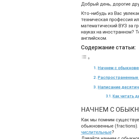
Добрый день, дорогие дру
Кто-нибудь из Вас увлека
техническая профессия ил
математический ВУЗ за гр
науках на иностранном? Т
английском.
Содержание статьи:
Начнем с обыкнов
Распространенные
Написание десяти
Как читать д
НАЧНЕМ С ОБЫК
Как мы помним существует
обыкновенные (fractions)
числительные
?
Давайте начнем с обыкнов