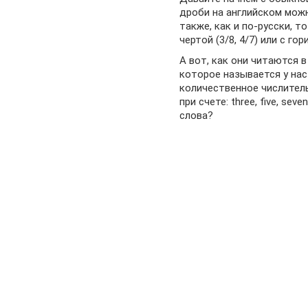
дроби на английском можн
также, как и по-русски, 
чертой (3/8, 4/7) или с го
А вот, как они читаются в
которое называется у нас 
количественное числитель
при счете: three, five, sev
слова?