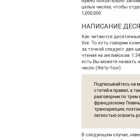
нужно обязательно запомн
целых числах, чтобы отдел
1,000,000.
НАПИСАНИЕ ДЕС
Как читаются десятичные, 
five. То есть говорим кол
за точкой следуют две ци
чтения на английском: 1.34 
есть Вы можете назвать 
число (thirty-four).
Подписывайтесь на м
статей и правил, а т
разговорник по трем 
французскому. Главны
транскрипция, поэтом
легкостью освоить р
В следующем случае, наве