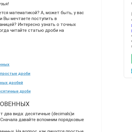
зья!
ется математикой? А, может быть, у вас
и Вы мечтаете поступить в
аницей? Интересно узнать о точных
огда читайте статью дроби на
енных
 простые дроби
чных дробей
есятичные дроби
НОВЕННЫХ
 два вида: десятичные (decimals)и
. Сначала давайте вспомним порядковые
енных. На вопрос, как пишутся простые