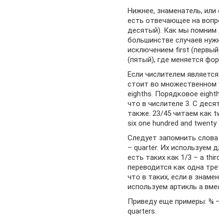
Нижнее, знаменатель, или 
есть отвечающее на вопро
десятый). Как мы помним 
большинстве случаев нужн
исключением first (первый),
(пятый), где меняется фор
Если числителем является
стоит во множественном ч
eighths. Порядковое eigh
что в числителе 3. С дес
также. 23/45 читаем как twe
six one hundred and twenty 
Следует запомнить слова п
– quarter. Их используем 
есть таких как 1/3 – a thir
переводится как одна тре
что в таких, если в знаме
используем артикль a вме
Приведу еще примеры: ¾ — t
quarters.