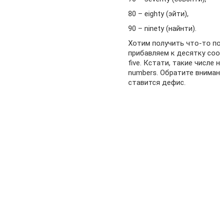
80 – eighty (эйти),
90 – ninety (найнти).
Хотим получить что-то по
прибавляем к десятку соот
five. Кстати, такие числ
numbers. Обратите вниман
ставится дефис.