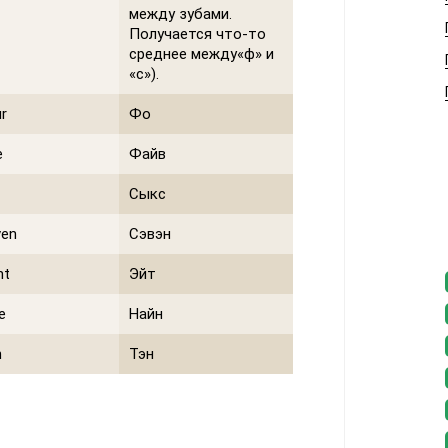
между зубами.
Получается что-то
среднее между«ф» и
«с»).
r
Фо
e
Файв
Сыкс
ven
Сэвэн
ht
Эйт
e
Найн
n
Тэн