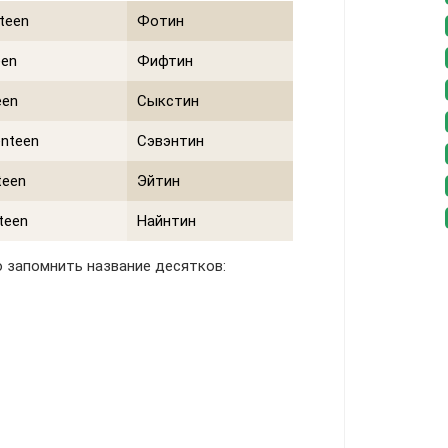
teen
Фотин
een
Фифтин
een
Сыкстин
nteen
Сэвэнтин
teen
Эйтин
teen
Найнтин
 запомнить название десятков: