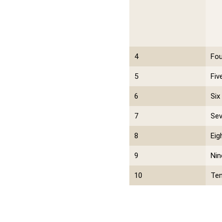
4
Fou
5
Fiv
6
Six
7
Se
8
Eig
9
Nin
10
Te