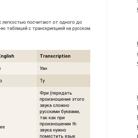
 с легкостью посчитают от одного до
мню таблицей с транскрипцией на русском
English
Transcription
e
Уан
o
Ту
Фри (передать
произношение этого
звука сложно
русскими буквами,
так как при
произношении th
ee
звука нужно
поместить язык