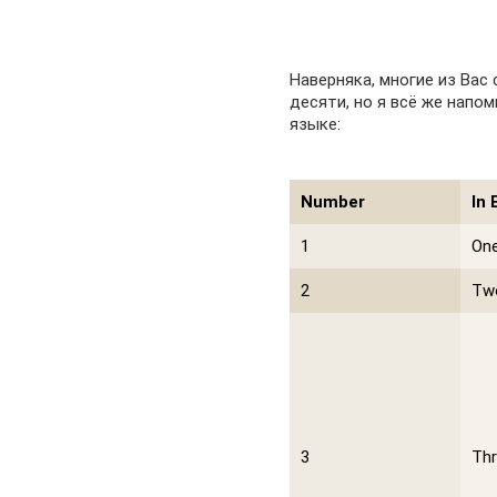
Наверняка, многие из Вас
десяти, но я всё же напо
языке:
Number
In 
1
On
2
Tw
3
Thr