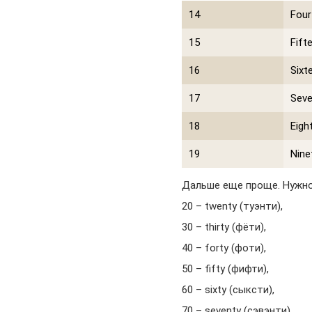
14
Four
15
Fift
16
Sixt
17
Seve
18
Eigh
19
Nine
Дальше еще проще. Нужно
20 – twenty (туэнти),
30 – thirty (фёти),
40 – forty (фоти),
50 – fifty (фифти),
60 – sixty (сыксти),
70 – seventy (сэвэнти),