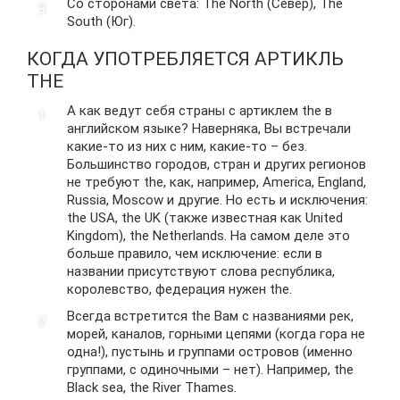
Со сторонами света: The North (Север), The
South (Юг).
КОГДА УПОТРЕБЛЯЕТСЯ АРТИКЛЬ
THE
А как ведут себя страны с артиклем the в
английском языке? Наверняка, Вы встречали
какие-то из них с ним, какие-то – без.
Большинство городов, стран и других регионов
не требуют the, как, например, America, England,
Russia, Moscow и другие. Но есть и исключения:
the USA, the UK (также известная как United
Kingdom), the Netherlands. На самом деле это
больше правило, чем исключение: если в
названии присутствуют слова республика,
королевство, федерация нужен the.
Всегда встретится the Вам с названиями рек,
морей, каналов, горными цепями (когда гора не
одна!), пустынь и группами островов (именно
группами, с одиночными – нет). Например, the
Black sea, the River Thames.