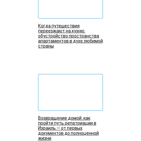
Когда путешествия
переезжают на кухню:
обустройство пространства
апартаментов в духе любимой
страны
Подробнее
Возвращение домой: как
пройти путь репатриации в
Израиль — от первых
документов до полноценной
жизни