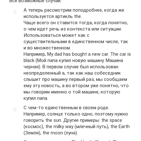
Все возможные случаи:
А теперь рассмотрим поподробнее, когда же
используется артикль the.
Чаще всего он ставится тогда, когда понятно,
о чем идет речь из контекста или ситуации.
Использоваться может как с
существительными в единственном числе, так
и во множественном.
Например, My dad has bought a new car. The car is
black (Мой папа купил новую машину. Машина
черная). В первом случае был использован
неопределенный a, так как наш собеседник
слышит про машину первый раз, мы сообщаем
ему эту новость, а во втором уже понятно, что
мы говорим именно о той машине, которую
купил папа.
С чем-то единственным в своем роде.
Например, солнце только одно, поэтому нужно
говорить the sun. Другие примеры: the space
(космос), the milky way (млечный путь), the Earth
(Земля), the moon (луна).