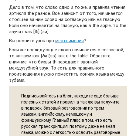
Дело в том, что слово одно и то же, а правила чтения
артикля the разное. Всё зависит от того, начинается
стоящее за ним слово на согласную или на гласную.
Если оно начинается на гласную, как в the apple, то the
звучит как [ði] (зи).
Вы помните урок про
местоимения
?
Если же последующее слово начинается с согласной,
то читаем как [ðə](зэ) как в the table. Обратите
внимние, что буквы th передают звонкий
междузубной звук. То есть для правильного
произношения нужно поместить кончик языка между
зубами.
Подписывайтесь на блог, находите еще больше
полезных статей и правил, а так же вы получите
в подарок, базовый разговорник по трем
языкам, английскому, немецкому и
французскому. Главный плюс в том, что есть
русская транскрипция, поэтому, даже не зная
языка, можно с легкостью освоить разговорные