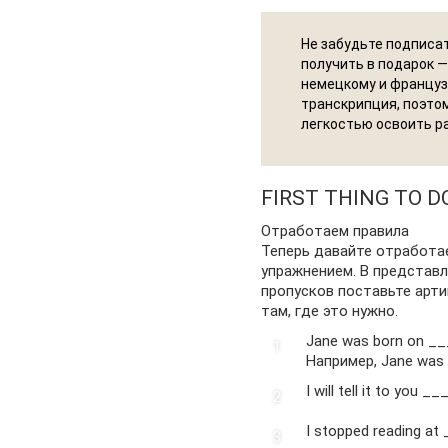
Не забудьте подписат
получить в подарок —
немецкому и французс
транскрипция, поэтом
легкостью освоить р
FIRST THING TO D
Отработаем правила
Теперь давайте отработа
упражнением. В представ
пропусков поставьте арт
там, где это нужно.
Jane was born on ___
Например, Jane was b
I will tell it to you 
I stopped reading at