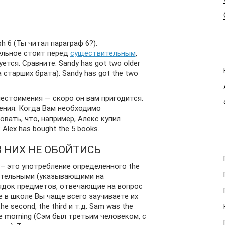
ph 6 (Ты читал параграф 6?).
ельное стоит перед
существительным
,
ется. Сравните: Sandy has got two older
а старших брата). Sandy has got the two
естоимения — скоро он вам пригодится.
ения. Когда Вам необходимо
вать, что, например, Алекс купил
 Alex has bought the 5 books.
З НИХ НЕ ОБОЙТИСЬ
– это употребление определенного the
ительными (указывающими на
ядок предметов, отвечающие на вопрос
 в школе Вы чаще всего заучиваете их
he second, the third и т.д. Sam was the
 the morning (Сэм был третьим человеком, с