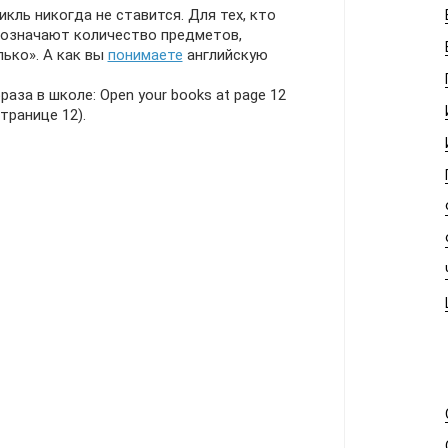
кль никогда не ставится. Для тех, кто
бозначают количество предметов,
ько». А как вы
понимаете
английскую
аза в школе: Open your books at page 12
транице 12).