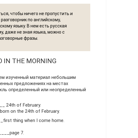
ься, чтобы ничего не пропустить и
 разговорник по английскому,
кому языку. В нем есть русская
у, даже не зная языка, можно с
азговорные фразы.
O IN THE MORNING
ем изученный материал небольшим
ленных предложениях на местах
икль определенный или неопределенный
_ 24th of February.
orn on the 24th of February.
____first thing when I come home.
 ____page 7.