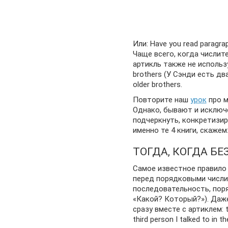
Или: Have you read paragra
Чаще всего, когда числит
артикль также не использу
brothers (У Сэнди есть дв
older brothers.
Повторите наш
урок
про м
Однако, бывают и исключ
подчеркнуть, конкретизиро
именно те 4 книги, скажем:
ТОГДА, КОГДА БЕ
Самое известное правило 
перед порядковыми числ
последовательность, пор
«Какой? Который?»). Даже
сразу вместе с артиклем: t
third person I talked to in