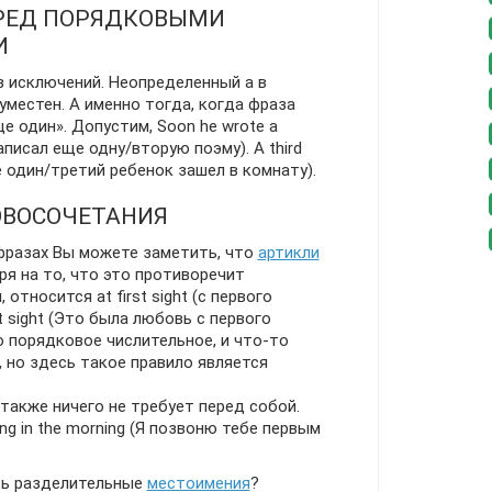
ЕРЕД ПОРЯДКОВЫМИ
И
ез исключений. Неопределенный a в
уместен. А именно тогда, когда фраза
е один». Допустим, Soon he wrote a
писал еще одну/вторую поэму). A third
ще один/третий ребенок зашел в комнату).
ОВОСОЧЕТАНИЯ
фразах Вы можете заметить, что
артикли
я на то, что это противоречит
 относится at first sight (с первого
rst sight (Это была любовь с первого
о порядковое числительное, и что-то
 но здесь такое правило является
) также ничего не требует перед собой.
 thing in the morning (Я позвоню тебе первым
ть разделительные
местоимения
?