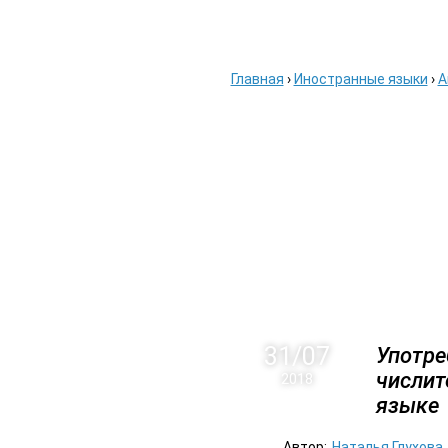
ГЛАВНАЯ
АВИАБ
Главная
›
Иностранные языки
›
А
31/07
Употре
числит
2018
языке
Автор:
Наталья Глухова