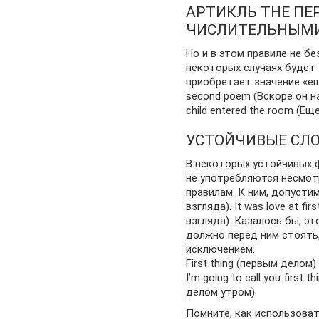
АРТИКЛЬ THE П
ЧИСЛИТЕЛЬНЫМ
Но и в этом правиле не б
некоторых случаях будет 
приобретает значение «ещ
second poem (Вскоре он на
child entered the room (Е
УСТОЙЧИВЫЕ СЛ
В некоторых устойчивых 
не употребляются несмотр
правилам. К ним, допустим,
взгляда). It was love at fi
взгляда). Казалось бы, эт
должно перед ним стоять,
исключением.
First thing (первым делом
I’m going to call you first
делом утром).
Помните, как использова