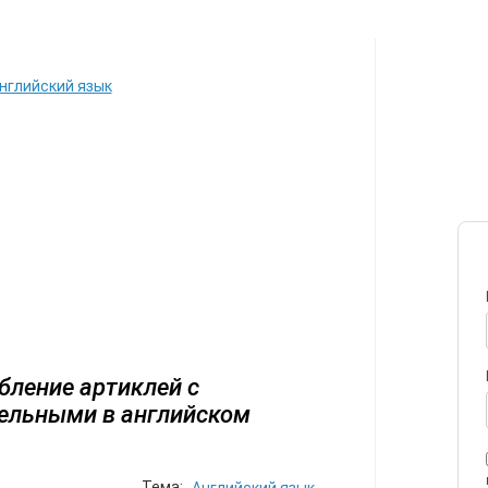
ИЛЕТЫ
АВТОР
ПЕРЕЕЗД
С
нглийский язык
бление артиклей с
ельными в английском
Тема: