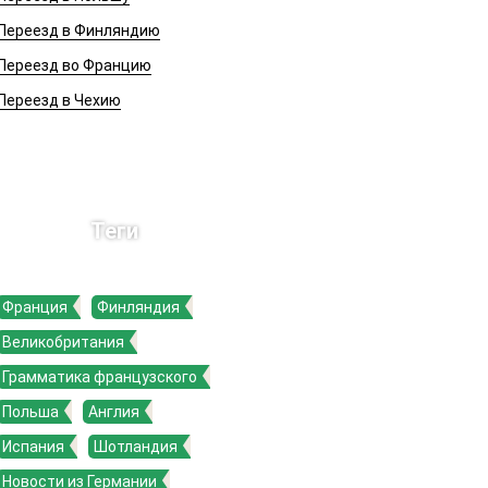
Переезд в Финляндию
Переезд во Францию
Переезд в Чехию
Теги
Франция
Финляндия
Великобритания
Грамматика французского
Польша
Англия
Испания
Шотландия
Новости из Германии