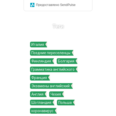
Предоставлено SendPulse
Теги
Италия
Поздние переселенцы
Финляндия
Болгария
Грамматика английского
Франция
Экзамены английский
Англия
Чехия
Шотландия
Польша
коронавирус