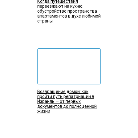
Когда путешествия
переезжают на кухню:
обустройство пространства
апартаментов в духе любимой
страны
Подробнее
Возвращение домой: как
пройти путь репатриации в
Израиль — от первых
документов до полноценной
жизни
Подробнее