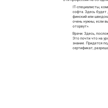
IT-специалисты, ко
софта. Здесь будет 
финский или шведски
очень нужны, если в
оторвут».
Врачи. Здесь, посло
Это почти что на ур
знание. Придется по
сертификат, разреш