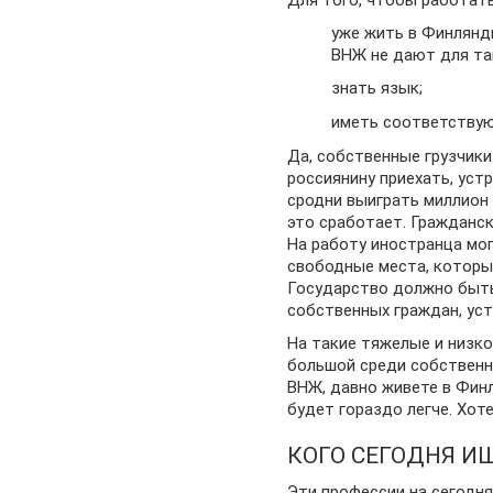
Для того, чтобы работать
уже жить в Финлянди
ВНЖ не дают для так
знать язык;
иметь соответствую
Да, собственные грузчики
россиянину приехать, уст
сродни выиграть миллион 
это сработает. Гражданс
На работу иностранца мог
свободные места, которые
Государство должно быть 
собственных граждан, уст
На такие тяжелые и низк
большой среди собственны
ВНЖ, давно живете в Фин
будет гораздо легче. Хот
КОГО СЕГОДНЯ И
Эти профессии на сегодн