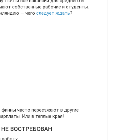
. Почти все вакансии для среднего и
мают собственные рабочие и студенты.
инляндию — чего
следует ждать
?
и финны часто переезжают в другие
зарплаты. Или в теплые края!
 НЕ ВОСТРЕБОВАН
 работу: