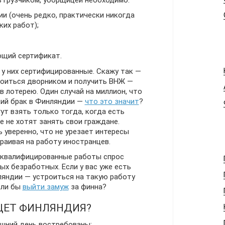
 грузчиком, уборщицей необходимо:
и (очень редко, практически никогда
их работ);
щий сертификат.
 у них сертифицированные. Скажу так —
роиться дворником и получить ВНЖ —
в лотерею. Один случай на миллион, что
кий брак в Финляндии —
что это значит
?
ут взять только тогда, когда есть
 не хотят занять свои граждане.
уверенно, что не урезает интересы
раивая на работу иностранцев.
оквалифицированные работы спрос
х безработных. Если у вас уже есть
ляндии — устроиться на такую работу
ели бы
выйти замуж
за финна?
ЩЕТ ФИНЛЯНДИЯ?
яшний день востребованы: