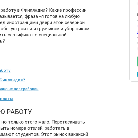
 работу в Финляндии? Какие профессии
азывается, фраза «я готов на любую
ред иностранцами двери этой северной
чтобы устроиться грузчиком и уборщиком
ить сертификат о специальной
ь?
аботу
 Финляндия?
очно не востребован
 платы
УЮ РАБОТУ
, но только этого мало. Перетаскивать
мыть номера отелей, работать в
нимают студентов. Этот рынок вакансий