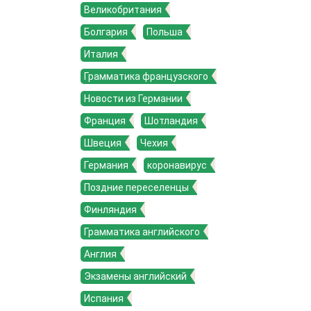
Великобритания
Болгария
Польша
Италия
Грамматика французского
Новости из Германии
Франция
Шотландия
Швеция
Чехия
Германия
коронавирус
Поздние переселенцы
Финляндия
Грамматика английского
Англия
Экзамены английский
Испания