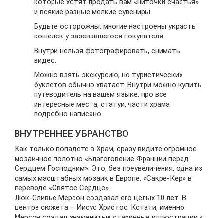
которые хотят продать вам «ниточки счастья»
и всякие разные мелкие сувениры.
Будьте осторожны, многие настроены украсть
кошелек у зазевавшегося покупателя.
Внутри нельзя фотографировать, снимать
видео.
Можно взять экскурсию, но туристических
буклетов обычно хватает. Внутри можно купить
путеводитель на вашем языке, про все
интересные места, статуи, части храма
подробно написано.
ВНУТРЕННЕЕ УБРАНСТВО
Как только попадете в Храм, сразу видите огромное
мозаичное полотно «Благоговение Франции перед
Сердцем Господним». Это, без преувеличения, одна из
самых масштабных мозаик в Европе. «Сакре-Кер» в
переводе «Святое Сердце».
Люк-Оливье Мерсон создавал его целых 10 лет. В
центре сюжета – Иисус Христос. Кстати, именно
Мерсон создал знаменитые старинные иллюстрации к