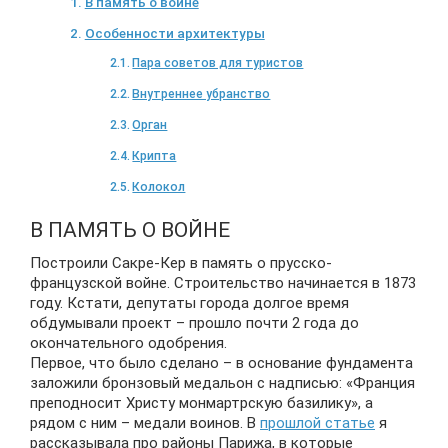
В память о войне
Особенности архитектуры
Пара советов для туристов
Внутреннее убранство
Орган
Крипта
Колокол
В ПАМЯТЬ О ВОЙНЕ
Построили Сакре-Кер в память о прусско-
французской войне. Строительство начинается в 1873
году. Кстати, депутаты города долгое время
обдумывали проект – прошло почти 2 года до
окончательного одобрения.
Первое, что было сделано – в основание фундамента
заложили бронзовый медальон с надписью: «Франция
преподносит Христу монмартрскую базилику», а
рядом с ним – медали воинов. В
прошлой статье
я
рассказывала про районы Парижа, в которые