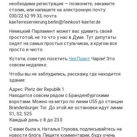
необходима регистрация — позвоните, закажите
столик, или напишите на электронную почту:
030/22 62 99 33, почта
kaeferreservierung.berlin@feinkost-kaefer.de
Немецкий Парламент может вас удивить своей
простотой, не то что у нас в Думе. Тут депутаты
сидят на самых простых стульчиках, а кругом все
просто и чисто.
Кстати, советую посетить
ЧекПоинт
Чарли! Это
совсем недалеко.
Чтобы вы не заблудились, расскажу, где находится
здание:
Адрес: Platz der Republik 1
Находится совсем рядом с Бранденбургскими
воротами. Можно на метро по линии U55 до станции
Brandenburger Tor. До этой же остановки идут линии
S1, S2, S25.
Каждый день с 8 до 23.0
С вами была я, Наталья Глухова, подписывайтесь на
новости блога. Пишите комментарии, буду очень