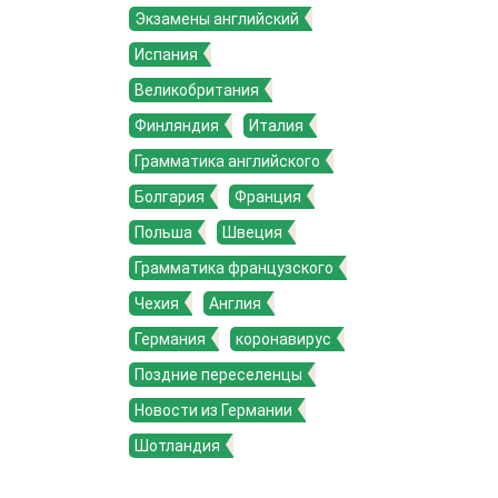
Экзамены английский
Испания
Великобритания
Финляндия
Италия
Грамматика английского
Болгария
Франция
Польша
Швеция
Грамматика французского
Чехия
Англия
Германия
коронавирус
Поздние переселенцы
Новости из Германии
Шотландия