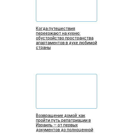
Когда путешествия
переезжают на кухню:
обустройство пространства
апартаментов в духе любимой
страны
Подробнее
Возвращение домой: как
пройти путь репатриации в
Израиль — от первых
документов до полноценной