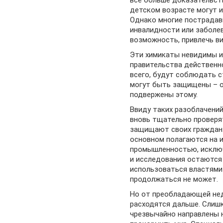
все больше доказательст
детском возрасте могут 
Однако многие пострадав
инвалидности или заболев
возможность, привлечь в
Эти химикаты невидимы и
правительства действенно
всего, будут соблюдать 
могут быть защищены – о
подвержены этому.
Ввиду таких разоблачени
вновь тщательно проверя
защищают своих граждан.
основном полагаются на 
промышленностью, исключ
и исследования остаются
использоваться властями 
продолжаться не может.
Но от преобладающей не
расходятся дальше. Слиш
чрезвычайно направлены н