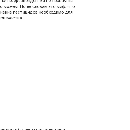
ная корреспондентка по правам на
то можем. По ее словам это миф, что
нение пестицидов необходимо для
ловечества.
зводить более экологические и