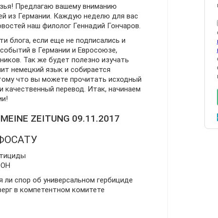
зья! Предлагаю вашему вниманию
ей из Германии. Каждую неделю для вас
востей наш филолог Геннадий Гончаров.
и блога, если еще не подписались и
 событий в Германии и Евросоюзе,
ников. Так же будет полезно изучать
чит немецкий язык и собирается
отому что вы можете прочитать исходный
и качественный перевод. Итак, начинаем
и!
MEINE ZEITUNG 09.11.2017
ФОСАТУ
стициды
ООН
я ли спор об универсальном гербициде
верг в компетентном комитете