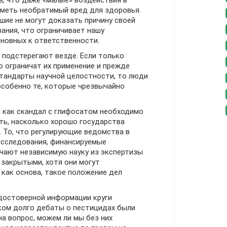
в, что даже «малые» воздействия в
иметь необратимый вред для здоровья.
шие не могут доказать причину своей
ания, что ограничивает нашу
иновных к ответственности.
 подстерегают везде. Если только
 ограничат их применение и прежде
стандарты научной целостности, то люди
собенно те, которые чрезвычайно
й как скандал с глифосатом необходимо
ть, насколько хорошо государства
 То, что регулирующие ведомства в
исследования, финансируемые
ают независимую науку из экспертизы
 закрытыми, хотя они могут
как основа, такое положение дел
достоверной информации круги
ком долго дебаты о пестицидах были
а вопрос, можем ли мы без них