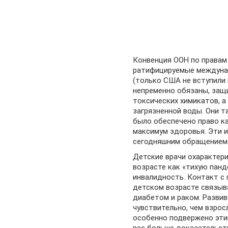
Конвенция ООН по правам
ратифицируемые междунар
(только США не вступили 
непременно обязаны, защ
токсических химикатов, а
загрязненной воды. Они 
было обеспечено право к
максимум здоровья. Эти и
сегодняшним обращением 
Детские врачи охарактер
возрасте как «тихую пан
инвалидность. Контакт с
детском возрасте связыв
диабетом и раком. Разви
чувствительно, чем взрос
особенно подвержено эти