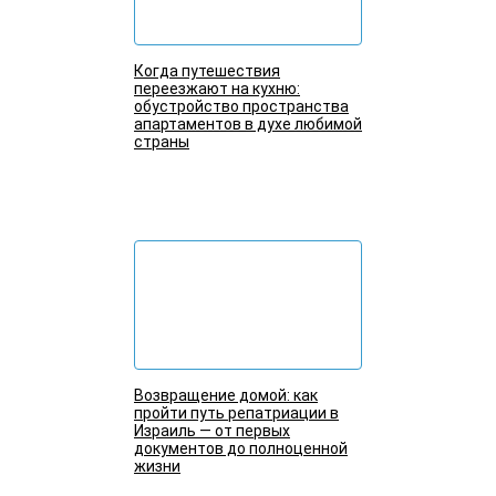
Когда путешествия
переезжают на кухню:
обустройство пространства
апартаментов в духе любимой
страны
Подробнее
Возвращение домой: как
пройти путь репатриации в
Израиль — от первых
документов до полноценной
жизни