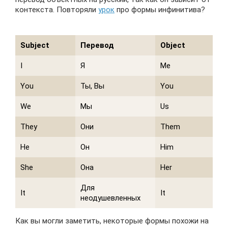
контекста. Повторяли
урок
про формы инфинитива?
Subject
Перевод
Object
I
Я
Me
You
Ты, Вы
You
We
Мы
Us
They
Они
Them
He
Он
Him
She
Она
Her
Для
It
It
неодушевленных
Как вы могли заметить, некоторые формы похожи на