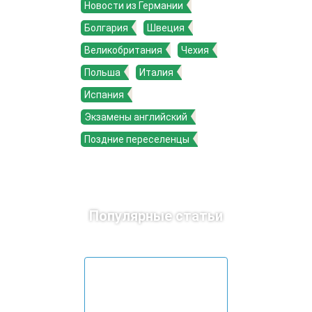
Новости из Германии
Болгария
Швеция
Великобритания
Чехия
Польша
Италия
Испания
Экзамены английский
Поздние переселенцы
Популярные статьи