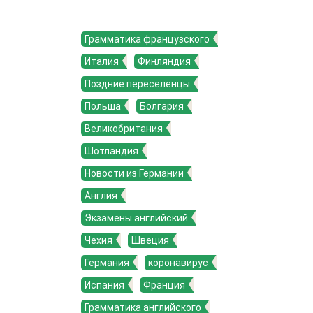
Грамматика французского
Италия
Финляндия
Поздние переселенцы
Польша
Болгария
Великобритания
Шотландия
Новости из Германии
Англия
Экзамены английский
Чехия
Швеция
Германия
коронавирус
Испания
Франция
Грамматика английского