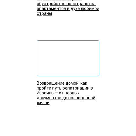
обустройство пространства
апартаментов в духе любимой
страны
Подробнее
Возвращение домой: как
пройти путь репатриации в
Израиль — от первых
документов до полноценной
жизни
Подробнее