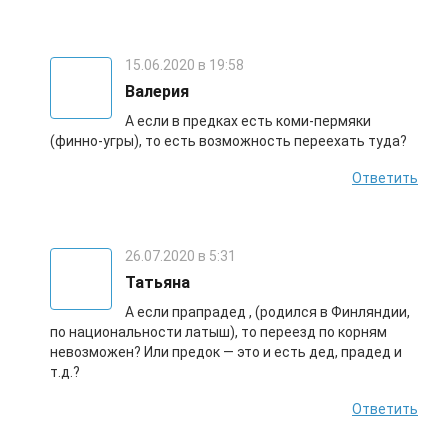
15.06.2020 в 19:58
Валерия
А если в предках есть коми-пермяки
(финно-угры), то есть возможность переехать туда?
Ответить
26.07.2020 в 5:31
Татьяна
А если прапрадед , (родился в Финляндии,
по национальности латыш), то переезд по корням
невозможен? Или предок — это и есть дед, прадед и
т.д.?
Ответить