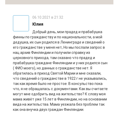
06.10.2021 в 21:32
Юлия
Добрый день, мои прадед и прабабушка
финны по гражданству и по национальности, а мой
дедушка, их сын родился в Ленинграде и сведений о
его гражданстве у меня нет, Но мы послали запрос в
нац.архив Финляндии и получили справку из
церковного прихода, там сказано что прадед и
прабабушка граждане Финляндии и у них родился сын
( ФИО моего), но данных о гражданстве нет. Я
обратилась в приход Святой Марии и мне сказали,
что сведений о гражданстве в 1922 г не указывались,
так как время было не простое. В консульство пока
что, я не обращалась с документами. Как вы считаете
могут мне одобрить вид на жительство? К слову моя
мама живёт уже 15 лет в Финляндии, но на основании
вида на жительства. Мама уезжала без проблем так
как она внучка двух граждан Финляндии.