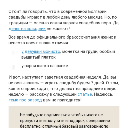
Стоит ли говорить, что в современной Болгарии
свадьбы играют в любой день любого месяца. Но, по
традиции — осенью самая жаркая свадебная пора. Да,
денег на праздник
не жалеют!
Все время до официального бракосочетания жених и
невеста носят знаки отличия:
у девушки монисто
, монетка на груди, особый
вышитый платок;
у парня китка на шапке.
И вот, наступает заветная свадебная неделя. Да, вы
не ослышались — играть свадьбу будем 7 дней. О том,
как это происходит, что делают на празднике целую
неделю — расскажу в следующей
статье
. Надеюсь,
тема про развод
вам не пригодится!
Не забудьте подписаться, чтобы ничего не
пропустить и получить в подарок, совершенно
бесплатно, отличный базовый разговорник по