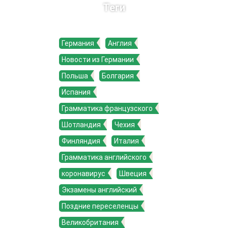
Теги
Германия
Англия
Новости из Германии
Польша
Болгария
Испания
Грамматика французского
Шотландия
Чехия
Финляндия
Италия
Грамматика английского
коронавирус
Швеция
Экзамены английский
Поздние переселенцы
Великобритания