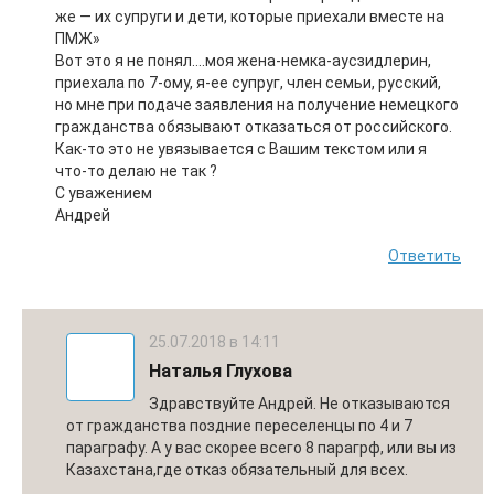
же — их супруги и дети, которые приехали вместе на
ПМЖ»
Вот это я не понял….моя жена-немка-аусзидлерин,
приехала по 7-ому, я-ее супруг, член семьи, русский,
но мне при подаче заявления на получение немецкого
гражданства обязывают отказаться от российского.
Как-то это не увязывается с Вашим текстом или я
что-то делаю не так ?
С уважением
Андрей
Ответить
25.07.2018 в 14:11
Наталья Глухова
Здравствуйте Андрей. Не отказываются
от гражданства поздние переселенцы по 4 и 7
параграфу. А у вас скорее всего 8 парагрф, или вы из
Казахстана,где отказ обязательный для всех.