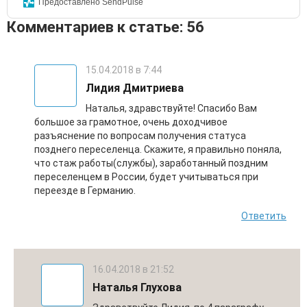
Предоставлено SendPulse
Комментариев к статье: 56
15.04.2018 в 7:44
Лидия Дмитриева
Наталья, здравствуйте! Спасибо Вам
большое за грамотное, очень доходчивое
разъяснение по вопросам получения статуса
позднего переселенца. Скажите, я правильно поняла,
что стаж работы(службы), заработанный поздним
(
17
переселенцем в России, будет учитываться при
оценок, среднее:
4,47
из 5)
переезде в Германию.
Ответить
16.04.2018 в 21:52
Наталья Глухова