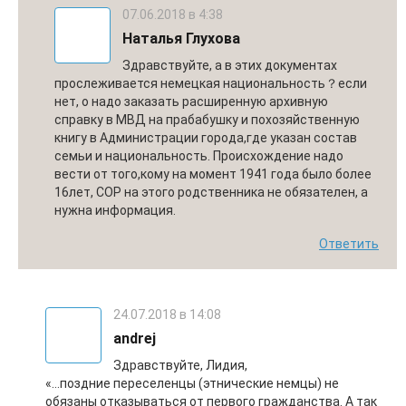
07.06.2018 в 4:38
Наталья Глухова
Здравствуйте, а в этих документах
прослеживается немецкая национальность？если
нет, о надо заказать расширенную архивную
справку в МВД на прабабушку и похозяйственную
книгу в Администрации города,где указан состав
семьи и национальность. Происхождение надо
вести от того,кому на момент 1941 года было более
16лет, СОР на этого родственника не обязателен, а
нужна информация.
Ответить
24.07.2018 в 14:08
andrej
Здравствуйте, Лидия,
«…поздние переселенцы (этнические немцы) не
обязаны отказываться от первого гражданства. А так