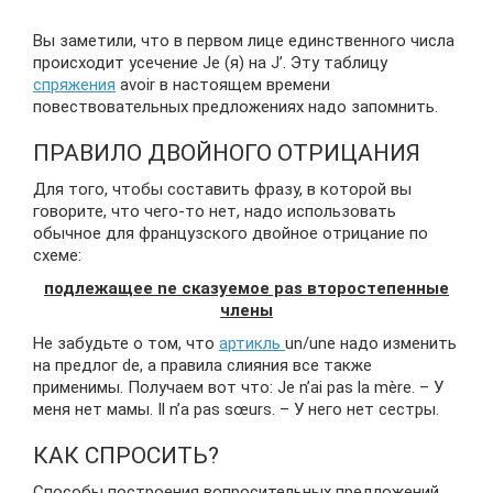
Вы заметили, что в первом лице единственного числа
происходит усечение Je (я) на J’. Эту таблицу
спряжения
avoir в настоящем времени
повествовательных предложениях надо запомнить.
ПРАВИЛО ДВОЙНОГО ОТРИЦАНИЯ
Для того, чтобы составить фразу, в которой вы
говорите, что чего-то нет, надо использовать
обычное для французского двойное отрицание по
схеме:
подлежащее ne сказуемое pas второстепенные
члены
Не забудьте о том, что
артикль
un/une надо изменить
на предлог de, а правила слияния все также
применимы. Получаем вот что: Je n’ai pas la mère. – У
меня нет мамы. Il n’a pas sœurs. – У него нет сестры.
КАК СПРОСИТЬ?
Способы построения вопросительных предложений