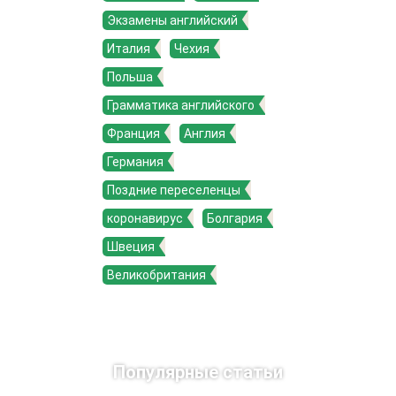
Экзамены английский
Италия
Чехия
Польша
Грамматика английского
Франция
Англия
Германия
Поздние переселенцы
коронавирус
Болгария
Швеция
Великобритания
Популярные статьи