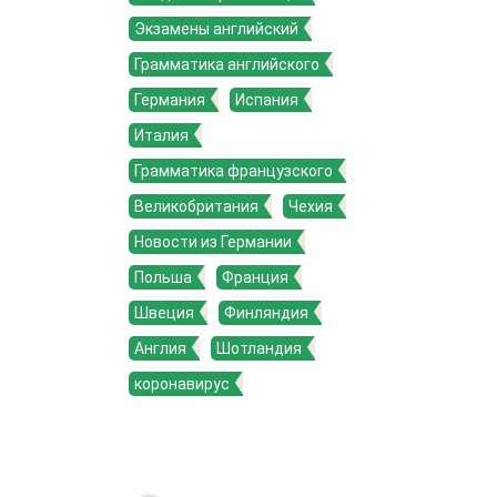
Экзамены английский
Грамматика английского
Германия
Испания
Италия
Грамматика французского
Великобритания
Чехия
Новости из Германии
Польша
Франция
Швеция
Финляндия
Англия
Шотландия
коронавирус