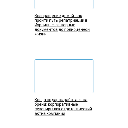
Возвращение домой: как
пройти путь репатриации в
Израиль — от первых
документов до полноценной
жизни
Подробнее
Когда подарок работает на
бренд: корпоративные
сувениры как стратегический
актив компании
Подробнее