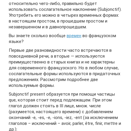
относительно чего-либо, правильно будет
использовать сослагательное наклонение (Subjonctif).
Употребить его можно в четырех временных формах:
в настоящем простом, в прошедшем простом и
незавершенном и в давнопрошедшем.
Вы знаете сколько вообще
времен
во французском
языке?
Первые две разновидности часто встречаются в
повседневной речи, а вторые — используются
преимущественно в старых книгах и не характерны
для современного французского. Но в любом случае,
сослагательные формы используются в придаточных
предложениях. Рассмотрим подробнее две
используемые формы.
Subjonctif present образуется при помощи частицы
que, которая стоит перед подлежащем. При этом
глагол должен стоять в III лице, множ. числе
(разумеется, настоящего времени) с добавлением
окончаний -е, -es, -е, -ions, -iez, -ent (за исключением
глаголов – исключений – avoir, parler, être, finir, mettre и
др.):