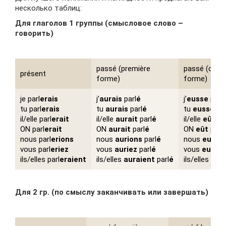
несколько таблиц:
Для глаголов 1 группы (смысловое слово –
говорить)
passé (première
passé (deux
présent
forme)
forme)
je parl
erais
j’
aurais
parl
é
j’
eusse
parl
tu parl
erais
tu
aurais
parl
é
tu
eusses
pa
il/elle parl
erait
il/elle
aurait
parl
é
il/elle
eût
par
ON parl
erait
ON
aurait
parl
é
ON
eût
parl
nous parl
erions
nous
aurions
parl
é
nous
eussi
vous parl
eriez
vous
auriez
parl
é
vous
eussie
ils/elles parl
eraient
ils/elles
auraient
parl
é
ils/elles
eus
Для 2 гр
. (
по смыслу заканчивать или завершать)