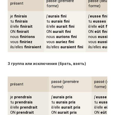
passé (première
passé (deuxiè
présent
forme)
forme)
je
finirais
j’
aurais
fini
j’
eusse
fini
tu
finirais
tu
aurais
fini
tu
eusses
fini
il/elle
finirait
il/elle
aurait
fini
il/elle
eût
fini
ON
finirait
ON
aurait
fini
ON
eût
fini
nous
finirions
nous
aurions
fini
nous
eussions
vous
finiriez
vous
auriez
fini
vous
eussiez
f
ils/elles
finiraient
ils/elles
auraient
fini
ils/elles
eusse
3 группа или исключения (брать, взять)
passé (première
passé (deu
présent
forme)
forme)
je
prendrais
j’
aurais
pris
j’
eusse
pris
tu
prendrais
tu
aurais
pris
tu
eusses
p
il/elle
prendrait
il/elle
aurait
pris
il/elle
eût
pr
ON
prendrait
ON
aurait
pris
ON
eût
pris