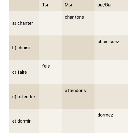
Ты
Мы
вы/Вы
chantons
a) chanter
choisissez
b) choisir
fais
c) faire
attendons
d) attendre
dormez
e) dormir