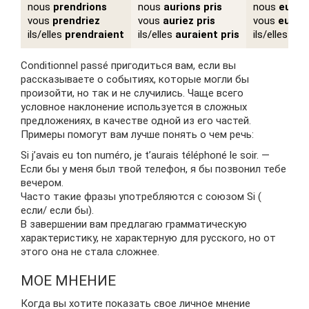
nous
prendrions
nous
aurions
pris
nous
eussi
vous
prendriez
vous
auriez
pris
vous
eussi
ils/elles
prendraient
ils/elles
auraient
pris
ils/elles
eus
Conditionnel passé пригодиться вам, если вы
рассказываете о событиях, которые могли бы
произойти, но так и не случились. Чаще всего
условное наклонение используется в сложных
предложениях, в качестве одной из его частей.
Примеры помогут вам лучше понять о чем речь:
Si j’avais eu ton numéro, je t’aurais téléphoné le soir. —
Если бы у меня был твой телефон, я бы позвонил тебе
вечером.
Часто такие фразы употребляются с союзом Si (
если/ если бы).
В завершении вам предлагаю грамматическую
характеристику, не характерную для русского, но от
этого она не стала сложнее.
МОЕ МНЕНИЕ
Когда вы хотите показать свое личное мнение