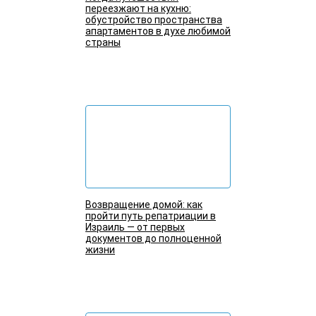
переезжают на кухню:
обустройство пространства
апартаментов в духе любимой
страны
Подробнее
Возвращение домой: как
пройти путь репатриации в
Израиль — от первых
документов до полноценной
жизни
Подробнее