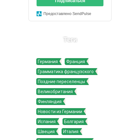
Подписаться
Предоставлено SendPulse
Теги
Германия
Франция
Грамматика французского
Поздние переселенцы
Великобритания
Финляндия
Новости из Германии
Испания
Болгария
Швеция
Италия