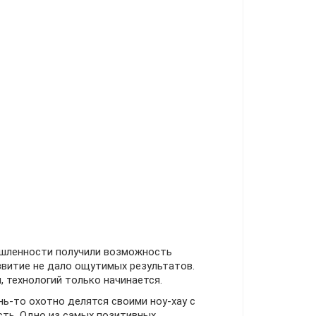
шленности получили возможность
звитие не дало ощутимых результатов.
 технологий только начинается.
нь-то охотно делятся своими ноу-хау с
ть. Одно из самых позитивных