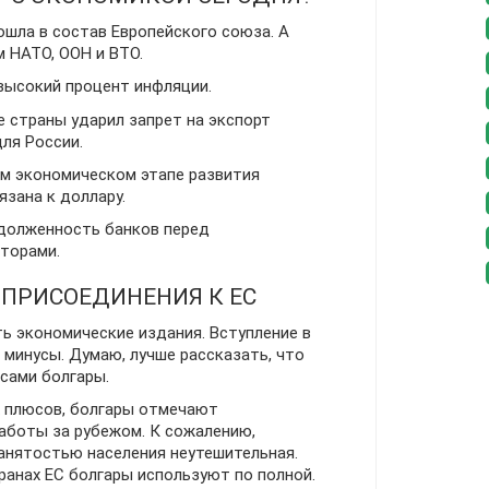
ошла в состав Европейского союза. А
 НАТО, ООН и ВТО.
ысокий процент инфляции.
 страны ударил запрет на экспорт
ля России.
м экономическом этапе развития
зана к доллару.
долженность банков перед
торами.
 ПРИСОЕДИНЕНИЯ К ЕС
ть экономические издания. Вступление в
 минусы. Думаю, лучше рассказать, что
сами болгары.
х плюсов, болгары отмечают
аботы за рубежом. К сожалению,
анятостью населения неутешительная.
ранах ЕС болгары используют по полной.