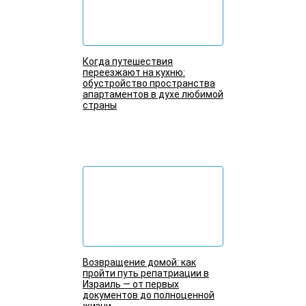
Когда путешествия
переезжают на кухню:
обустройство пространства
апартаментов в духе любимой
страны
Подробнее
Возвращение домой: как
пройти путь репатриации в
Израиль — от первых
документов до полноценной
жизни