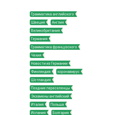
Грамматика английского
Швеция
Англия
Великобритания
Германия
Грамматика французского
Чехия
Новости из Германии
Финляндия
коронавирус
Шотландия
Поздние переселенцы
Экзамены английский
Италия
Польша
Испания
Болгария