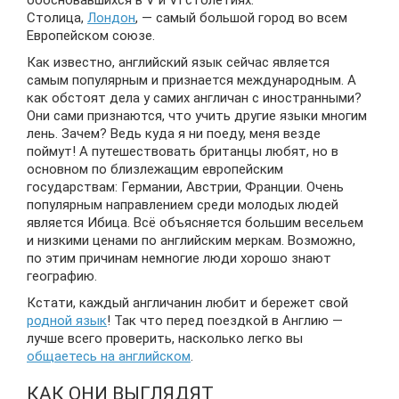
обосновавшихся в V и VI столетиях.
Столица,
Лондон
, — самый большой город во всем
Европейском союзе.
Как известно, английский язык сейчас является
самым популярным и признается международным. А
как обстоят дела у самих англичан с иностранными?
Они сами признаются, что учить другие языки многим
лень. Зачем? Ведь куда я ни поеду, меня везде
поймут! А путешествовать британцы любят, но в
основном по близлежащим европейским
государствам: Германии, Австрии, Франции. Очень
популярным направлением среди молодых людей
является Ибица. Всё объясняется большим весельем
и низкими ценами по английским меркам. Возможно,
по этим причинам немногие люди хорошо знают
географию.
Кстати, каждый англичанин любит и бережет свой
родной язык
! Так что перед поездкой в Англию —
лучше всего проверить, насколько легко вы
общаетесь на английском
.
КАК ОНИ ВЫГЛЯДЯТ